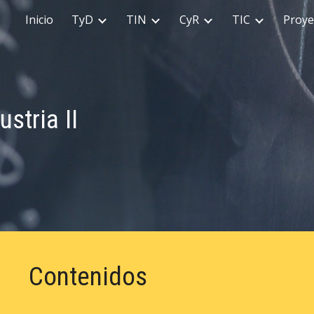
Inicio
TyD
TIN
CyR
TIC
Proye
ip to main content
Skip to navigat
stria II
Contenidos