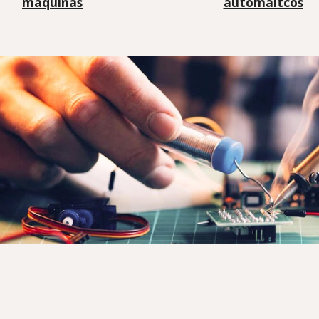
máquinas
automáitcos